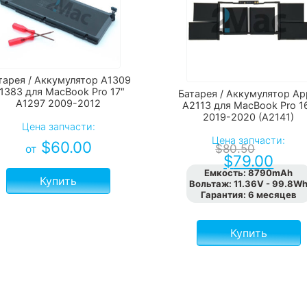
тарея / Аккумулятор A1309
1383 для MacBook Pro 17″
Батарея / Аккумулятор Ap
A1297 2009-2012
A2113 для MacBook Pro 1
2019-2020 (A2141)
Цена запчасти:
Цена запчасти:
$
60.00
$
80.50
от
$
79.00
Емкость
:
8790mAh
Купить
Вольтаж
:
11.36V - 99.8W
Гарантия
:
6 месяцев
Купить