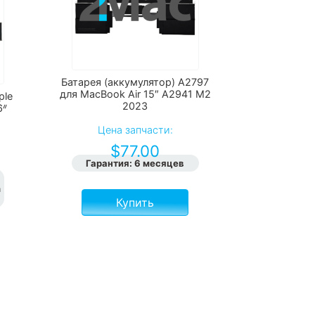
Батарея (аккумулятор) A2797
для MacBook Air 15″ A2941 M2
ple
2023
6ᐥ
Цена запчасти:
$
77.00
Гарантия
:
6 месяцев
h
Купить