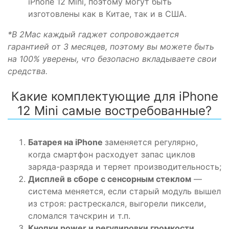
iPhone
12 Mini, поэтому могут быть
изготовлены как в Китае, так и в США.
*В 2Mac каждый
гаджет
сопровождается
гарантией от 3 месяцев, поэтому вы можете быть
на 100% уверены, что
безопасно
вкладываете свои
средства.
Какие
комплектующие
для
iPhone
12 Mini самые востребованные?
Батарея на
iPhone
заменяется регулярно,
когда
смартфон
расходует запас циклов
заряда-разряда и теряет
производительность
;
Дисплей в сборе с сенсорным стеклом
—
система
меняется, если старый модуль вышел
из строя: растрескался, выгорели пиксели,
сломался тачскрин и т.п.
Кнопки power и регулировки громкости