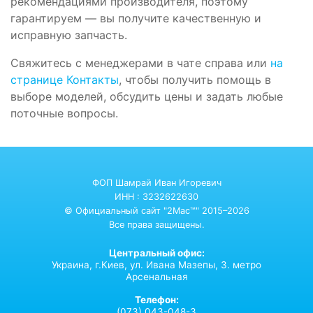
рекомендациями
производителя
, поэтому
гарантируем — вы получите качественную и
исправную
запчасть
.
Свяжитесь с менеджерами в чате справа или
на
странице Контакты
, чтобы получить помощь в
выборе моделей, обсудить
цены
и задать любые
поточные вопросы.
ФОП Шамрай Иван Игоревич
ИНН : 3232622630
© Официальный сайт "2Mac™" 2015–2026
Все права защищены.
Центральный офис:
Украина,
г.Киев,
ул. Ивана Мазепы, 3. метро
Арсенальная
Телефон:
(073) 043-048-3