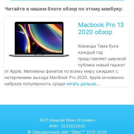
Читайте в нашем блоге обзор по этому макбуку:
Macbook Pro 13
2020 обзор
Команда Тима Кука
каждый год
представляет широкой
публике новый гаджет
от Apple. Миллионы фанатов по всему миру ожидают с
нетерпением выхода MacBook Pro 2020. Apple мгновенно
набрала популярность среди
читать дальше...
ФОП Шамрай Иван Игоревич
ИНН : 3232622630
© Официальный сайт "2Mac™" 2015–2026