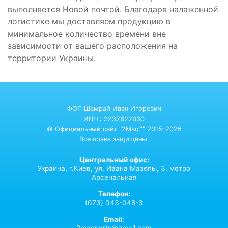
выполняется Новой почтой. Благодаря налаженной
логистике мы доставляем продукцию в
минимальное количество времени вне
зависимости от вашего расположения на
территории Украины.
ФОП Шамрай Иван Игоревич
ИНН : 3232622630
© Официальный сайт "2Mac™" 2015–2026
Все права защищены.
Центральный офис:
Украина,
г.Киев,
ул. Ивана Мазепы, 3. метро
Арсенальная
Телефон:
(073) 043-048-3
Email:
2macparts@gmail.com