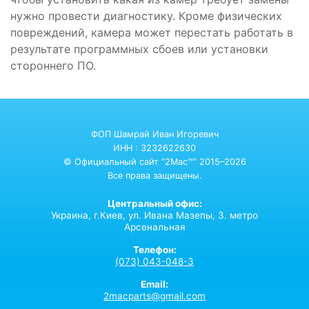
нужно провести диагностику. Кроме физических
повреждений, камера может перестать работать в
результате программных сбоев или установки
стороннего ПО.
ФОП Шамрай Иван Игоревич
ИНН : 3232622630
© Официальный сайт "2Mac™" 2015–2026
Все права защищены.
Центральный офис:
Украина,
г.Киев,
ул. Ивана Мазепы, 3. метро
Арсенальная
Телефон:
(073) 043-048-3
Email:
2macparts@gmail.com