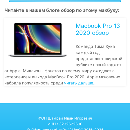
Читайте в нашем блоге обзор по этому макбуку:
Macbook Pro 13
2020 обзор
Команда Тима Кука
каждый год
представляет широкой
публике новый гаджет
от Apple. Миллионы фанатов по всему миру ожидают с
нетерпением выхода MacBook Pro 2020. Apple мгновенно
набрала популярность среди
читать дальше...
ФОП Шамрай Иван Игоревич
ИНН : 3232622630
© Официальный сайт "2Mac™" 2015–2026