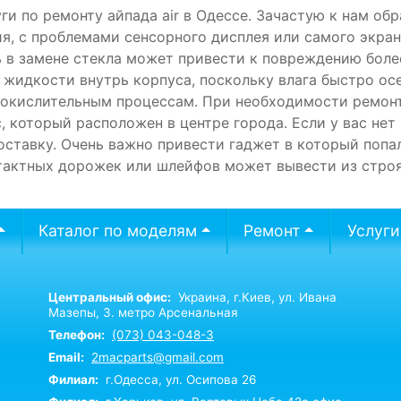
уги по ремонту айпада air в Одессе. Зачастую к нам о
ия, с проблемами сенсорного дисплея или самого экра
ь в замене стекла может привести к повреждению боле
 жидкости внутрь корпуса, поскольку влага быстро ос
окислительным процессам. При необходимости ремонтир
, который расположен в центре города. Если у вас нет
ставку. Очень важно привести гаджет в который попал
нтактных дорожек или шлейфов может вывести из строя
Каталог по моделям
Ремонт
Услуги
Центральный офис:
Украина,
г.Киев,
ул. Ивана
Мазепы, 3. метро Арсенальная
Телефон:
(073) 043-048-3
Email:
2macparts@gmail.com
Филиал:
г.Одесса, ул. Осипова 26