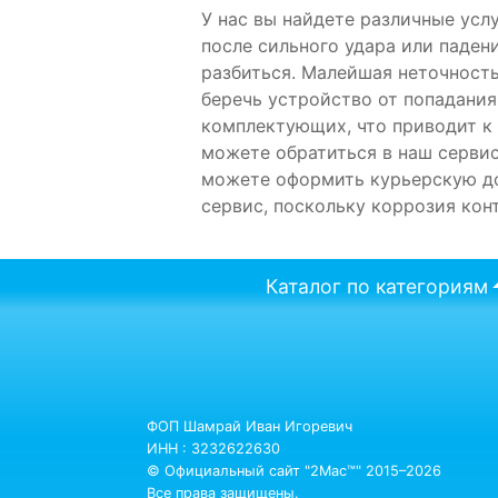
У нас вы найдете различные усл
после сильного удара или паден
разбиться. Малейшая неточност
беречь устройство от попадания
комплектующих, что приводит к 
можете обратиться в наш сервис
можете оформить курьерскую до
сервис, поскольку коррозия ко
Каталог по категориям
ФОП Шамрай Иван Игоревич
ИНН : 3232622630
© Официальный сайт "2Mac™" 2015–2026
Все права защищены.