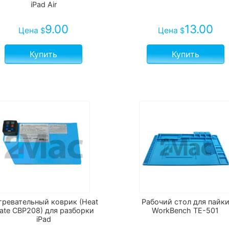
iPad Air
9.00
13.00
Цена
Цена
$
$
Купить
Купить
гревательный коврик (Heat
Рабочий стол для пайк
late CBP208) для разборки
WorkBench TE-501
iPad