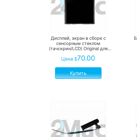
Дисплей, экран в сборе с
Б
сенсорным стеклом
(тачскрин/LCD) Original для
Apple iPad Air 1 черный/белый
70.00
Цена
$
Купить