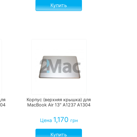
Купить
для
Корпус (верхняя крышка) для
304
MacBook Air 13″ A1237 A1304
1,170
Цена
грн
Купить