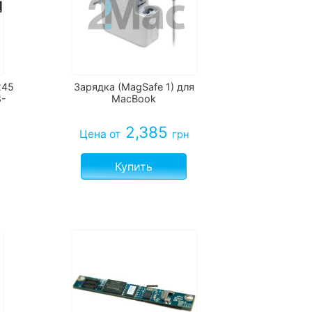
245
Зарядка (MagSafe 1) для
8-
MacBook
2,385
Цена
от
грн
Купить