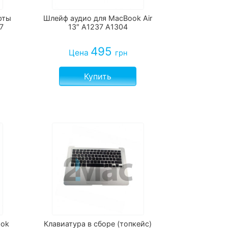
арты
Шлейф аудио для MacBook Air
7
13″ A1237 A1304
495
Цена
грн
Купить
ook
Клавиатура в сборе (топкейс)