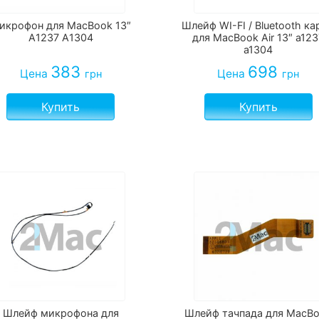
икрофон для MacBook 13″
Шлейф WI-FI / Bluetooth к
A1237 A1304
для MacBook Air 13″ a123
a1304
383
698
Цена
Цена
грн
грн
Купить
Купить
Шлейф микрофона для
Шлейф тачпада для MacB