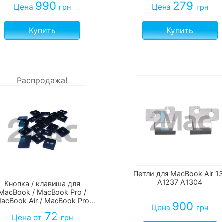
990
279
Цена
Цена
грн
грн
Купить
Купить
Распродажа!
Петли для MacBook Air 1
A1237 A1304
Кнопка / клавиша для
MacBook / MacBook Pro /
acBook Air / MacBook Pro
900
Цена
грн
Retina
72
Цена
от
грн