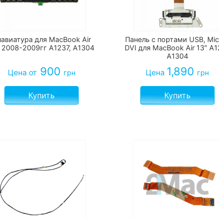
лавиатура для MacBook Air
Панель с портами USB, Mic
" 2008-2009гг A1237, A1304
DVI для MacBook Air 13″ A
A1304
900
1,890
Цена
от
Цена
грн
грн
Купить
Купить