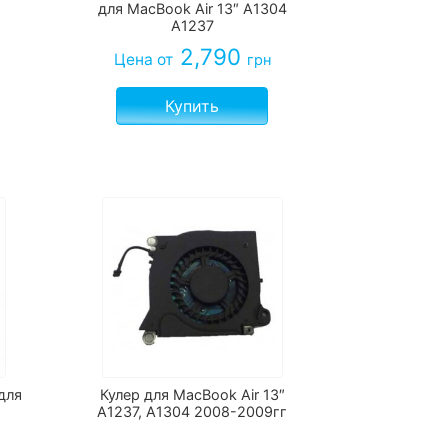
для MacBook Air 13″ A1304
A1237
2,790
Цена
от
грн
Купить
для
Кулер для MacBook Air 13″
A1237, A1304 2008-2009гг