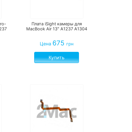
ro-
Плата iSight камеры для
1237
MacBook Air 13″ A1237 A1304
675
Цена
грн
Купить