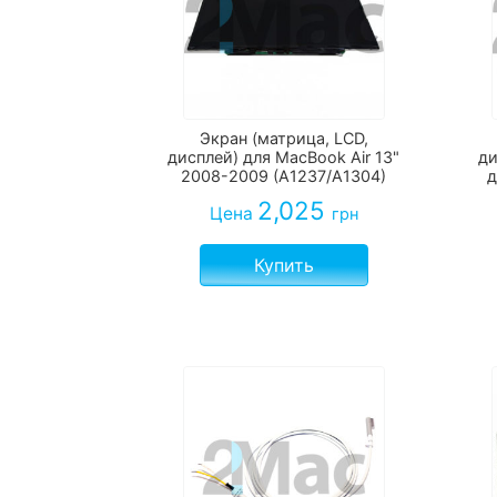
Экран (матрица, LCD,
дисплей) для MacBook Air 13"
ди
2008-2009 (А1237/А1304)
д
2,025
Цена
грн
Купить