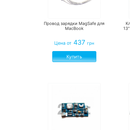
Провод зарядки MagSafe для
К
MacBook
13
437
Цена
от
грн
Купить