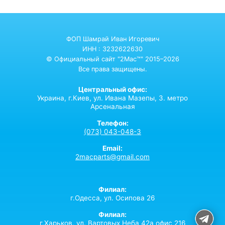
ФОП Шамрай Иван Игоревич
ИНН : 3232622630
© Официальный сайт "2Mac™" 2015–2026
Все права защищены.
Центральный офис:
Украина,
г.Киев,
ул. Ивана Мазепы, 3. метро
Арсенальная
Телефон:
(073) 043-048-3
Email:
2macparts@gmail.com
Филиал:
г.Одесса, ул. Осипова 26
Филиал:
г.Харьков, ул. Вартовых Неба 42а офис 216