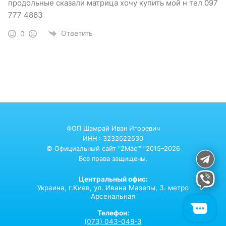
продольные сказали матрица хочу купить мой н тел 097
777 4863
Ответить
0
ФОП Шамрай Иван Игоревич
ИНН : 3232622630
© Официальный сайт "2Mac™" 2015–2026
Все права защищены.
Центральный офис:
Украина,
г.Киев,
ул. Ивана Мазепы, 3. метро
Арсенальная
Телефон:
(073) 043-048-3