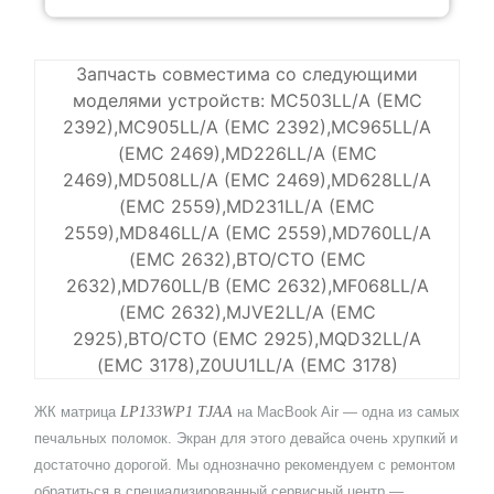
Запчасть совместима со следующими
моделями устройств: MC503LL/A (EMC
2392),MC905LL/A (EMC 2392),MC965LL/A
(EMC 2469),MD226LL/A (EMC
2469),MD508LL/A (EMC 2469),MD628LL/A
(EMC 2559),MD231LL/A (EMC
2559),MD846LL/A (EMC 2559),MD760LL/A
(EMC 2632),BTO/CTO (EMC
2632),MD760LL/B (EMC 2632),MF068LL/A
(EMC 2632),MJVE2LL/A (EMC
2925),BTO/CTO (EMC 2925),MQD32LL/A
(EMC 3178),Z0UU1LL/A (EMC 3178)
ЖК матрица
LP133WP1 TJAA
на MacBook Air
— одна из самых
печальных поломок. Экран для этого девайса очень хрупкий и
достаточно дорогой. Мы однозначно рекомендуем с ремонтом
обратиться в специализированный сервисный центр —