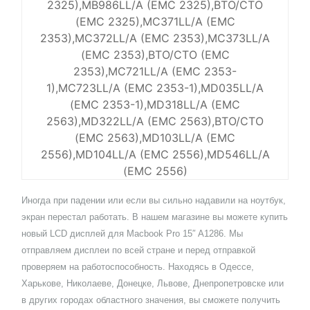
2325),MB986LL/A (EMC 2325),BTO/CTO
(EMC 2325),MC371LL/A (EMC
2353),MC372LL/A (EMC 2353),MC373LL/A
(EMC 2353),BTO/CTO (EMC
2353),MC721LL/A (EMC 2353-
1),MC723LL/A (EMC 2353-1),MD035LL/A
(EMC 2353-1),MD318LL/A (EMC
2563),MD322LL/A (EMC 2563),BTO/CTO
(EMC 2563),MD103LL/A (EMC
2556),MD104LL/A (EMC 2556),MD546LL/A
(EMC 2556)
Иногда при падении или если вы сильно надавили на ноутбук,
экран перестал работать. В нашем магазине вы можете купить
новый LCD дисплей для Macbook Pro 15″ A1286. Мы
отправляем дисплеи по всей стране и перед отправкой
проверяем на работоспособность. Находясь в Одессе,
Харькове, Николаеве, Донецке, Львове, Днепропетровске или
в других городах областного значения, вы сможете получить