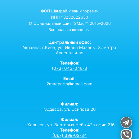
ФОП Шамрай Иван Игоревич
ИНН : 3232622630
© Официальный сайт "2Mac™" 2015–2026
Все права защищены.
Центральный офис:
Украина,
г.Киев,
ул. Ивана Мазепы, 3. метро
Арсенальная
Телефон:
(073) 043-048-3
Email:
2macparts@gmail.com
Филиал:
г.Одесса, ул. Осипова 26
Филиал:
г.Харьков, ул. Вартовых Неба 42а офис 216
Телефон:
(067) 399-02-34