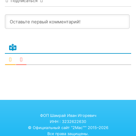
Подписаться
ФОП Шамрай Иван Игоревич
ИНН : 3232622630
© Официальный сайт "2Mac™" 2015–2026
Все права защищены.