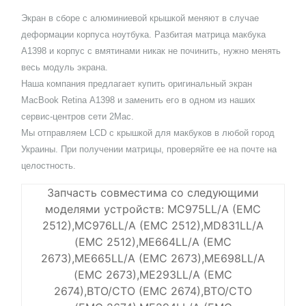
Экран в сборе с алюминиевой крышкой меняют в случае
деформации корпуса ноутбука. Разбитая матрица макбука
A1398 и корпус с вмятинами никак не починить, нужно менять
весь модуль экрана.
Наша компания предлагает купить оригинальный экран
MacBook Retina А1398 и заменить его в одном из наших
сервис-центров сети 2Mac.
Мы отправляем LCD с крышкой для макбуков в любой город
Украины. При получении матрицы, проверяйте ее на почте на
целостность.
Запчасть совместима со следующими
моделями устройств: MC975LL/A (EMC
2512),MC976LL/A (EMC 2512),MD831LL/A
(EMC 2512),ME664LL/A (EMC
2673),ME665LL/A (EMC 2673),ME698LL/A
(EMC 2673),ME293LL/A (EMC
2674),BTO/CTO (EMC 2674),BTO/CTO