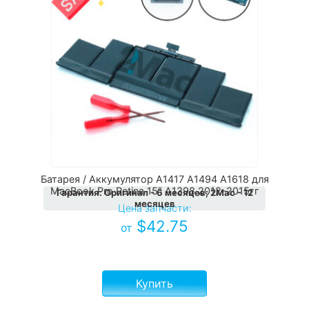
Батарея / Аккумулятор A1417 A1494 A1618 для
MacBook Pro Retina 15″ A1398 2012-2015гг
Гарантия
:
Оригинал - 6 месяцев; 2Мас - 12
месяцев
Цена запчасти:
$
42.75
от
Купить