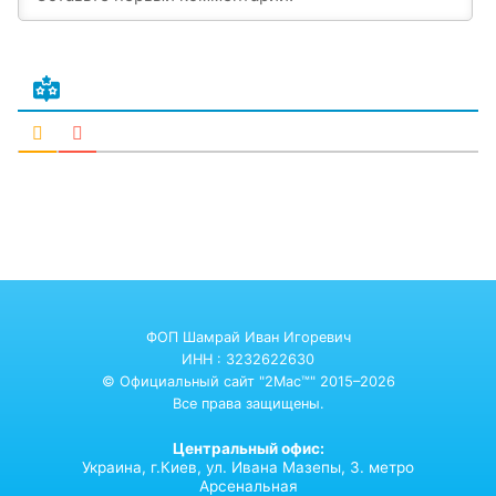
ФОП Шамрай Иван Игоревич
ИНН : 3232622630
© Официальный сайт "2Mac™" 2015–2026
Все права защищены.
Центральный офис:
Украина,
г.Киев,
ул. Ивана Мазепы, 3. метро
Арсенальная