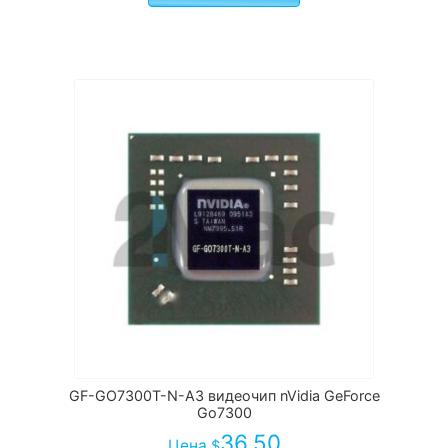
GF-GO7300T-N-A3 видеочип nVidia GeForce
Go7300
36.50
Цена
$