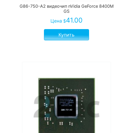
G86-750-A2 видеочип nVidia GeForce 8400M
GS
41.00
Цена
$
Купить