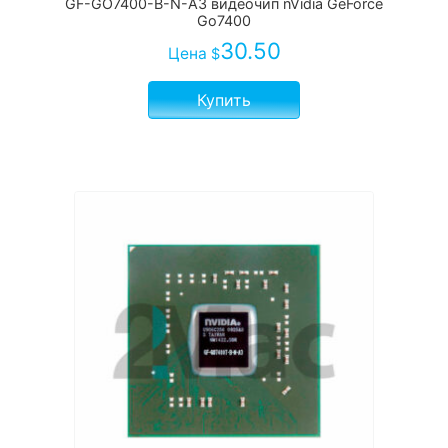
GF-GO7400-B-N-A3 видеочип nVidia GeForce
Go7400
30.50
Цена
$
Купить