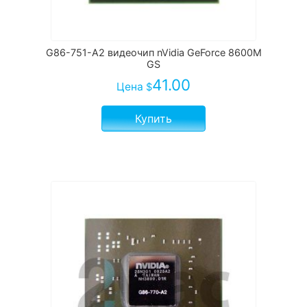
G86-751-A2 видеочип nVidia GeForce 8600M
GS
41.00
Цена
$
Купить