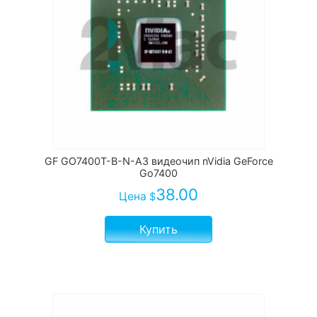
GF GO7400T-B-N-A3 видеочип nVidia GeForce
Go7400
38.00
Цена
$
Купить