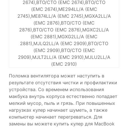
2674),BTO/CTO (EMC 2674),BTO/CTO
(EMC 2674),ME294LL/A (EMC
2745),ME874LL/A (EMC 2745),MGXA2LL/A
(EMC 2876),BTO/CTO (EMC
2876),BTO/CTO (EMC 2876),MGXC2LL/A
(EMC 2881),MGXG2LL/A (EMC
2881),MJLQ2LL/A (EMC 2909),BTO/CTO
(EMC 2909),BTO/CTO (EMC
2909),MJLT2LL/A (EMC 2910),MJLU2LL/A
(EMC 2910)
Поломка вентилятора может наступить в
результате отсутствия чистки и профилактики
устройства. Со временем использования
макбука внутрь корпуса естественно попадает
мелкий мусор, пыль и грязь. При повышенных
нагрузках кулер начинает шуметь, а также
компьютер начинает перегреваться. Для
замены вы можете купить кулер для MacBook