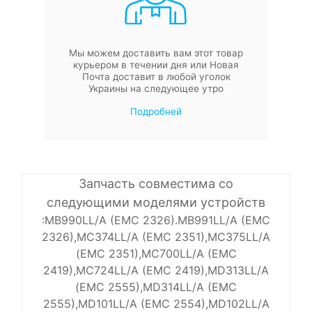
Мы можем доставить вам этот товар
курьером в течении дня или Новая
Почта доставит в любой уголок
Украины на следующее утро
Подробней
Запчасть совместима со
следующими моделями устройств
:MB990LL/A (EMC 2326).MB991LL/A (EMC
2326),MC374LL/A (EMC 2351),MC375LL/A
(EMC 2351),MC700LL/A (EMC
2419),MC724LL/A (EMC 2419),MD313LL/A
(EMC 2555),MD314LL/A (EMC
2555),MD101LL/A (EMC 2554),MD102LL/A