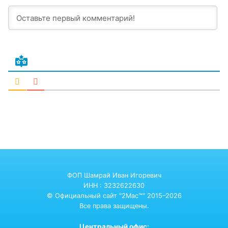
ФОП Шамрай Иван Игоревич
ИНН : 3232622630
© Официальный сайт "2Mac™" 2015–2026
Все права защищены.
Центральный офис: