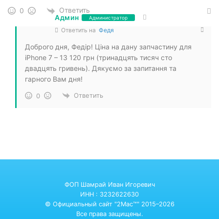
Ответить
0
Админ
Администратор
Ответить на
Федя
Доброго дня, Федір! Ціна на дану запчастину для
iPhone 7 – 13 120 грн (тринадцять тисяч сто
двадцять гривень). Дякуємо за запитання та
гарного Вам дня!
Ответить
0
ФОП Шамрай Иван Игоревич
ИНН : 3232622630
© Официальный сайт "2Mac™" 2015–2026
Все права защищены.