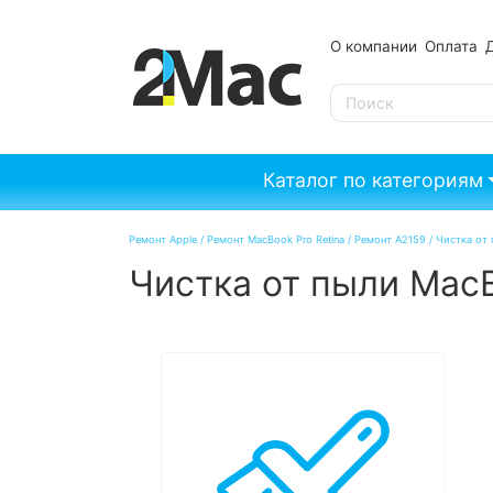
О компании
Оплата
SE
Каталог по категориям
Ремонт Apple
/
Ремонт MacBook Pro Retina
/
Ремонт A2159
/
Чистка от 
Чистка от пыли MacB