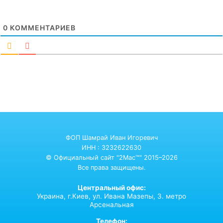
0
КОММЕНТАРИЕВ
ФОП Шамрай Иван Игоревич
ИНН : 3232622630
© Официальный сайт "2Mac™" 2015–2026
Все права защищены.
Центральный офис:
Украина,
г.Киев,
ул. Ивана Мазепы, 3. метро
Арсенальная
Телефон: