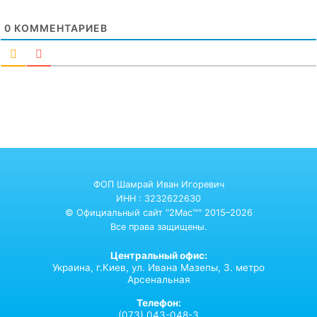
0
КОММЕНТАРИЕВ
ФОП Шамрай Иван Игоревич
ИНН : 3232622630
© Официальный сайт "2Mac™" 2015–2026
Все права защищены.
Центральный офис:
Украина,
г.Киев,
ул. Ивана Мазепы, 3. метро
Арсенальная
Телефон:
(073) 043-048-3