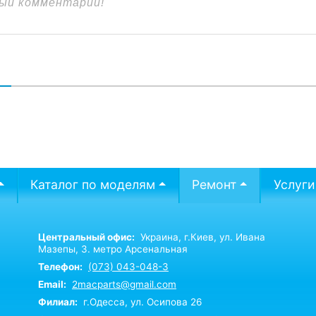
В
Каталог по моделям
Ремонт
Услуги
Центральный офис:
Украина,
г.Киев,
ул. Ивана
Мазепы, 3. метро Арсенальная
Телефон:
(073) 043-048-3
Email:
2macparts@gmail.com
Филиал:
г.Одесса, ул. Осипова 26