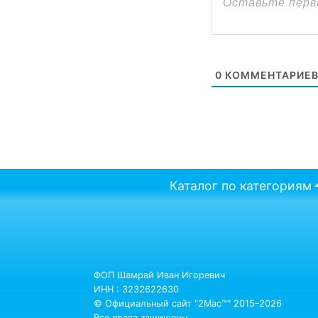
0
КОММЕНТАРИЕ
Каталог по категориям
ФОП Шамрай Иван Игоревич
ИНН : 3232622630
© Официальный сайт "2Mac™" 2015–2026
Все права защищены.