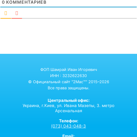
0
КОММЕНТАРИЕВ
ФОП Шамрай Иван Игоревич
ИНН : 3232622630
© Официальный сайт "2Mac™" 2015–2026
Все права защищены.
Центральный офис:
Украина,
г.Киев,
ул. Ивана Мазепы, 3. метро
Арсенальная
Телефон:
(073) 043-048-3
Email: