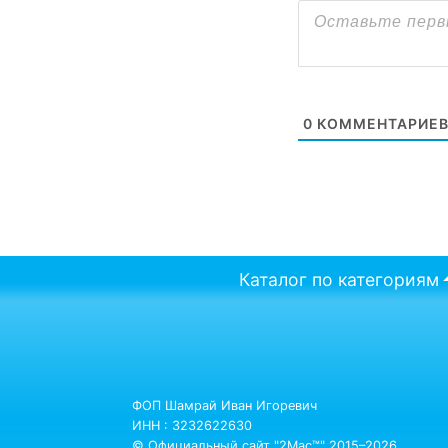
0
КОММЕНТАРИЕ
Каталог по категориям
ФОП Шамрай Иван Игоревич
ИНН : 3232622630
© Официальный сайт "2Mac™" 2015–2026