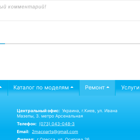
В
Каталог по моделям
Ремонт
Услуги
Центральный офис:
Украина,
г.Киев,
ул. Ивана
Мазепы, 3. метро Арсенальная
Телефон:
(073) 043-048-3
Email:
2macparts@gmail.com
Филиал:
г.Одесса, ул. Осипова 26