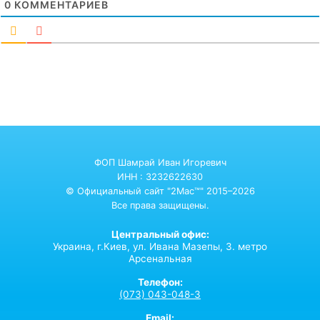
0
КОММЕНТАРИЕВ
ФОП Шамрай Иван Игоревич
ИНН : 3232622630
© Официальный сайт "2Mac™" 2015–2026
Все права защищены.
Центральный офис:
Украина,
г.Киев,
ул. Ивана Мазепы, 3. метро
Арсенальная
Телефон:
(073) 043-048-3
Email: