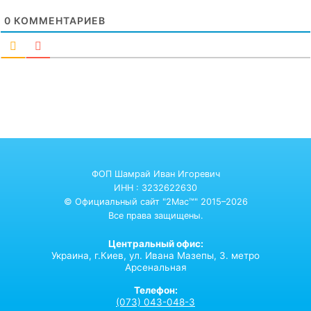
0
КОММЕНТАРИЕВ
ФОП Шамрай Иван Игоревич
ИНН : 3232622630
© Официальный сайт "2Mac™" 2015–2026
Все права защищены.
Центральный офис:
Украина,
г.Киев,
ул. Ивана Мазепы, 3. метро
Арсенальная
Телефон:
(073) 043-048-3