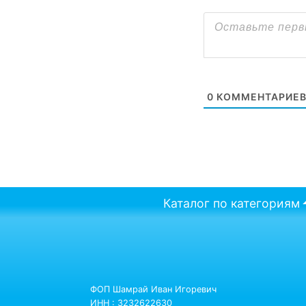
0
КОММЕНТАРИЕ
Каталог по категориям
ФОП Шамрай Иван Игоревич
ИНН : 3232622630