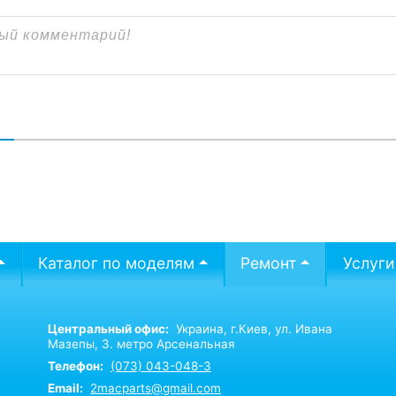
В
Каталог по моделям
Ремонт
Услуги
Центральный офис:
Украина,
г.Киев,
ул. Ивана
Мазепы, 3. метро Арсенальная
Телефон:
(073) 043-048-3
Email:
2macparts@gmail.com