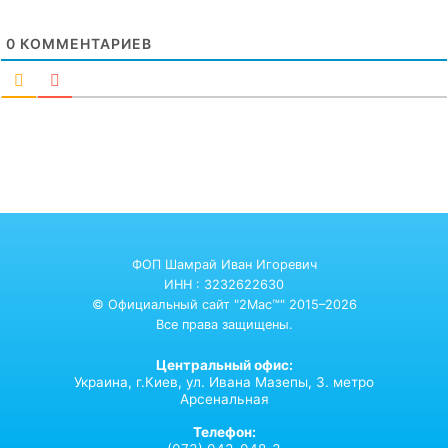
0
КОММЕНТАРИЕВ
ФОП Шамрай Иван Игоревич
ИНН : 3232622630
© Официальный сайт "2Mac™" 2015–2026
Все права защищены.
Центральный офис:
Украина,
г.Киев,
ул. Ивана Мазепы, 3. метро
Арсенальная
Телефон: