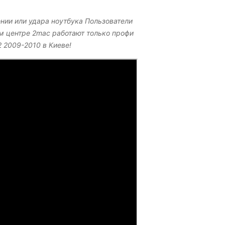
нии или удара ноутбука Пользователи
м центре 2mac работают только профи
 2009-2010 в Киеве!