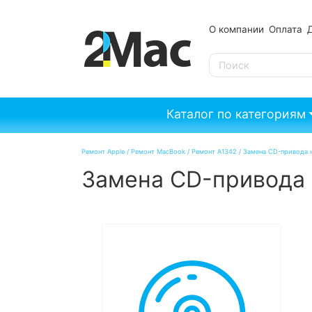
О компании
Оплата
SE
Каталог по категориям
Ремонт Apple
/
Ремонт MacBook
/
Ремонт A1342
/
Замена CD-привода 
Замена CD-привода 