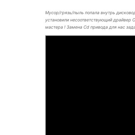
Мусор/грязь/пыль попала внутрь дисковод
установили несоответствующий драйвер О
мастера ! Замена Cd привода для нас зад