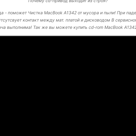
Почему cd-привод выходит из строя?
а - поможет Чистка MacBook A1342 от мусора и пыли! При паде
тсутсвует контакт между мат. платой и дисководом В сервисно
ача выполнима! Так же вы можете купить cd-rom MacBook A1342