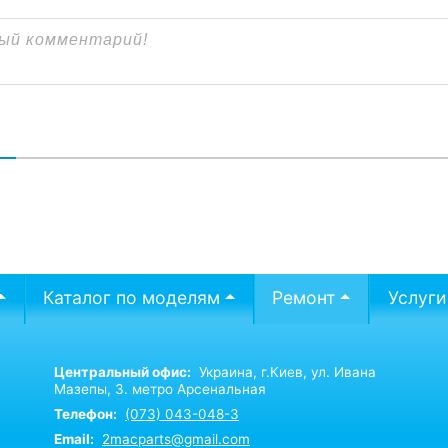
В
Каталог по моделям
Ремонт
Услуги
Центральный офис:
Украина,
г.Киев,
ул. Ивана
Мазепы, 3. метро Арсенальная
Телефон:
(073) 043-048-3
Email:
2macparts@gmail.com