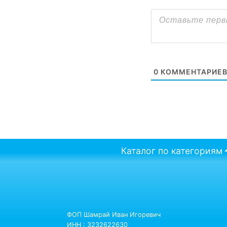
0
КОММЕНТАРИЕ
Каталог по категориям
ФОП Шамрай Иван Игоревич
ИНН : 3232622630