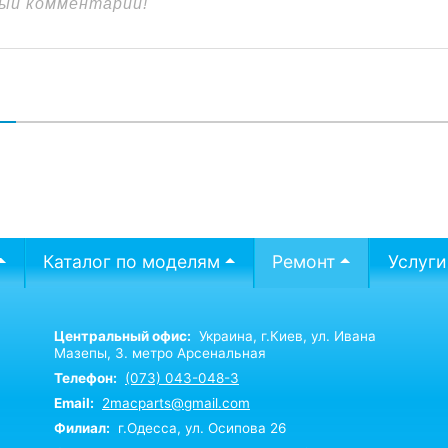
В
Каталог по моделям
Ремонт
Услуги
Центральный офис:
Украина,
г.Киев,
ул. Ивана
Мазепы, 3. метро Арсенальная
Телефон:
(073) 043-048-3
Email:
2macparts@gmail.com
Филиал:
г.Одесса, ул. Осипова 26