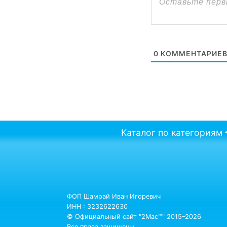
0
КОММЕНТАРИЕ
Каталог по категориям
ФОП Шамрай Иван Игоревич
ИНН : 3232622630
© Официальный сайт "2Mac™" 2015–2026
Все права защищены.