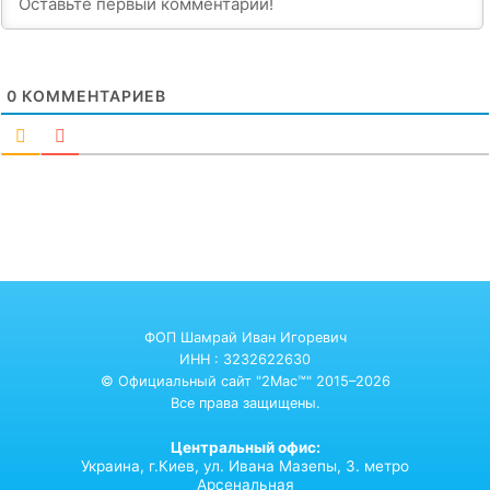
0
КОММЕНТАРИЕВ
ФОП Шамрай Иван Игоревич
ИНН : 3232622630
© Официальный сайт "2Mac™" 2015–2026
Все права защищены.
Центральный офис:
Украина,
г.Киев,
ул. Ивана Мазепы, 3. метро
Арсенальная