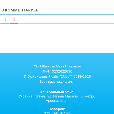
0
КОММЕНТАРИЕВ
ФОП Шамрай Иван Игоревич
ИНН : 3232622630
© Официальный сайт "2Mac™" 2015–2026
Все права защищены.
Центральный офис:
Украина,
г.Киев,
ул. Ивана Мазепы, 3. метро
Арсенальная
Телефон:
(073) 043-048-3