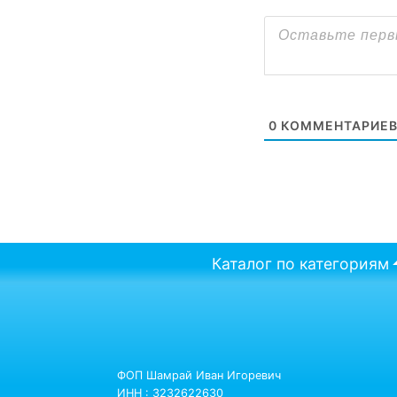
0
КОММЕНТАРИЕ
Каталог по категориям
ФОП Шамрай Иван Игоревич
ИНН : 3232622630