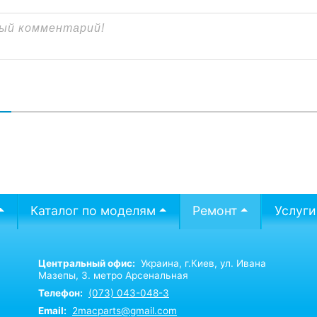
В
Каталог по моделям
Ремонт
Услуги
Центральный офис:
Украина,
г.Киев,
ул. Ивана
Мазепы, 3. метро Арсенальная
Телефон:
(073) 043-048-3
Email:
2macparts@gmail.com