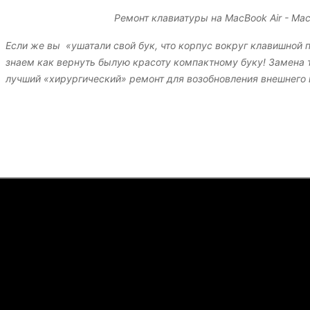
Ремонт клавиатуры на MacBook Air - Mac
Если же вы «ушатали свой бук, что корпус вокруг клавишной п
знаем как вернуть былую красоту компактному буку! Замена то
лучший «хирургический» ремонт для возобновления внешнего