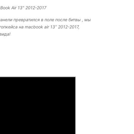
Book Air 13" 2012-2017
анели превратился в поле после битвы , мы
пкейса на macbook air 13’’ 2012-2017,
 вида!