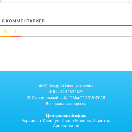
0
КОММЕНТАРИЕВ
ФОП Шамрай Иван Игоревич
ИНН : 3232622630
© Официальный сайт "2Mac™" 2015–2026
Все права защищены.
Центральный офис:
Украина,
г.Киев,
ул. Ивана Мазепы, 3. метро
Арсенальная