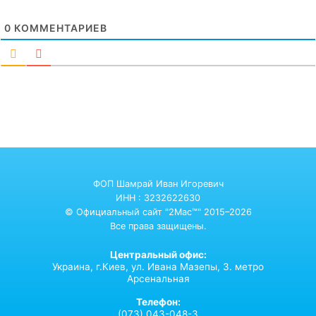
0
КОММЕНТАРИЕВ
ФОП Шамрай Иван Игоревич
ИНН : 3232622630
© Официальный сайт "2Mac™" 2015–2026
Все права защищены.
Центральный офис:
Украина,
г.Киев,
ул. Ивана Мазепы, 3. метро
Арсенальная
Телефон:
(073) 043-048-3