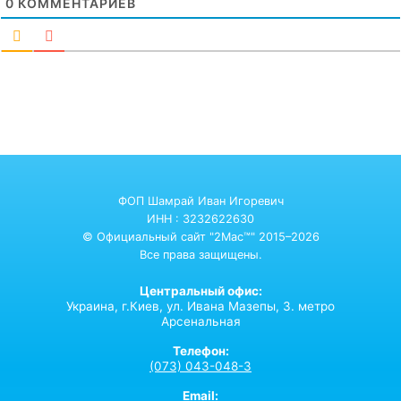
0
КОММЕНТАРИЕВ
ФОП Шамрай Иван Игоревич
ИНН : 3232622630
© Официальный сайт "2Mac™" 2015–2026
Все права защищены.
Центральный офис:
Украина,
г.Киев,
ул. Ивана Мазепы, 3. метро
Арсенальная
Телефон:
(073) 043-048-3
Email: