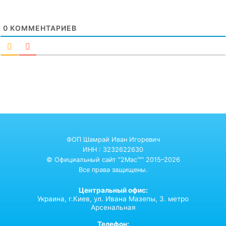
0
КОММЕНТАРИЕВ
ФОП Шамрай Иван Игоревич
ИНН : 3232622630
© Официальный сайт "2Mac™" 2015–2026
Все права защищены.
Центральный офис:
Украина,
г.Киев,
ул. Ивана Мазепы, 3. метро
Арсенальная
Телефон: