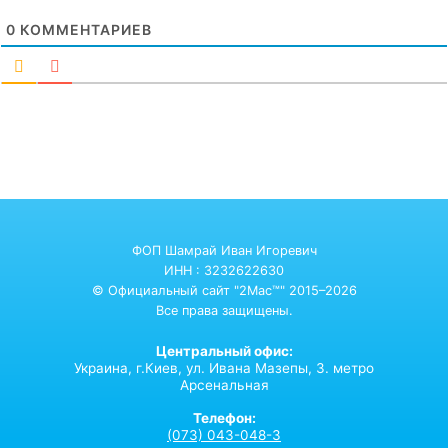
0
КОММЕНТАРИЕВ
ФОП Шамрай Иван Игоревич
ИНН : 3232622630
© Официальный сайт "2Mac™" 2015–2026
Все права защищены.
Центральный офис:
Украина,
г.Киев,
ул. Ивана Мазепы, 3. метро
Арсенальная
Телефон:
(073) 043-048-3