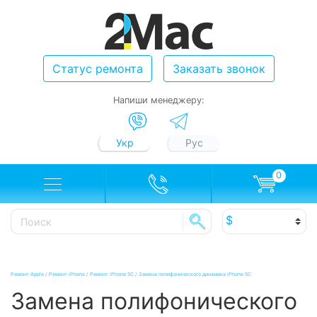
Статус ремонта
Заказать звонок
Напиши менеджеру:
Укр
Рус
0
Ремонт Apple
/
Ремонт iPhone
/
Ремонт iPhone 5C
/
Замена полифонического динамика iPhone 5C
Замена полифонического