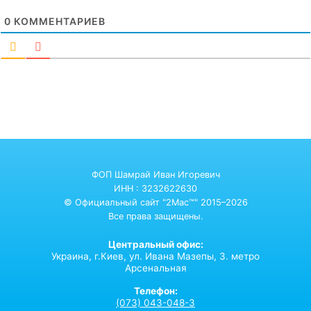
0
КОММЕНТАРИЕВ
ФОП Шамрай Иван Игоревич
ИНН : 3232622630
© Официальный сайт "2Mac™" 2015–2026
Все права защищены.
Центральный офис:
Украина,
г.Киев,
ул. Ивана Мазепы, 3. метро
Арсенальная
Телефон:
(073) 043-048-3