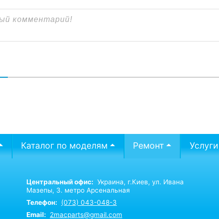
В
Каталог по моделям
Ремонт
Услуги
Центральный офис:
Украина,
г.Киев,
ул. Ивана
Мазепы, 3. метро Арсенальная
Телефон:
(073) 043-048-3
Email:
2macparts@gmail.com