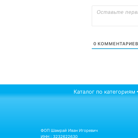
0
КОММЕНТАРИЕ
Каталог по категориям
ФОП Шамрай Иван Игоревич
ИНН : 3232622630