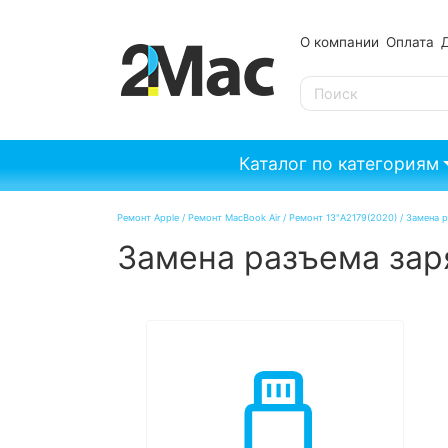
О компании
Оплата
SE
Каталог по категориям
Ремонт Apple
/
Ремонт MacBook Air
/
Ремонт 13"A2179(2020)
/
Замена р
Замена разъема заря