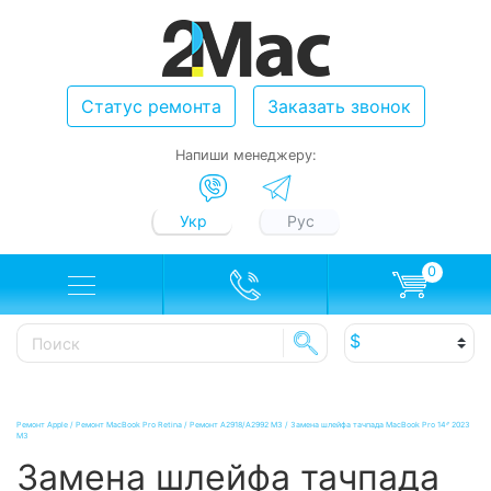
Статус ремонта
Заказать звонок
Напиши менеджеру:
Укр
Рус
0
Ремонт Apple
/
Ремонт MacBook Pro Retina
/
Ремонт A2918/A2992 M3
/
Замена шлейфа тачпада MacBook Pro 14ᐥ 2023
M3
Замена шлейфа тачпада