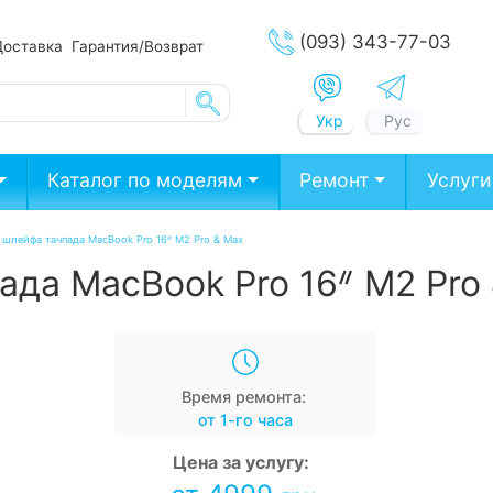
(093) 343-77-03
Доставка
Гарантия/Возврат
Укр
Рус
Каталог по моделям
Ремонт
Услуги
 шлейфа тачпада MacBook Pro 16ᐥ M2 Pro & Max
да MacBook Pro 16ᐥ M2 Pro
Время ремонта:
от 1-го часа
Цена за услугу: