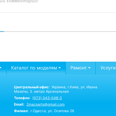
В
Каталог по моделям
Ремонт
Услуги
Центральный офис:
Украина,
г.Киев,
ул. Ивана
Мазепы, 3. метро Арсенальная
Телефон:
(073) 043-048-3
Email:
2macparts@gmail.com
Филиал:
г.Одесса, ул. Осипова 26