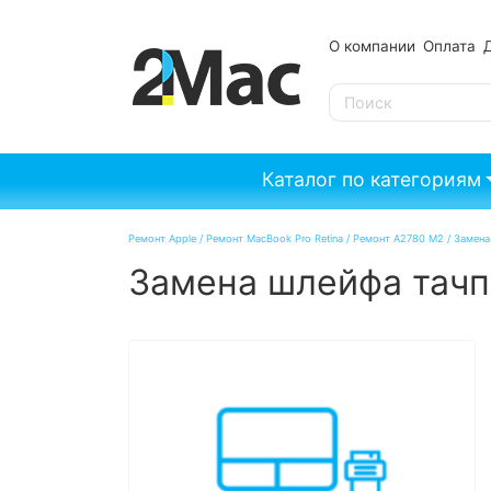
О компании
Оплата
SE
Каталог по категориям
Ремонт Apple
/
Ремонт MacBook Pro Retina
/
Ремонт A2780 M2
/
Замена
Замена шлейфа тачпа