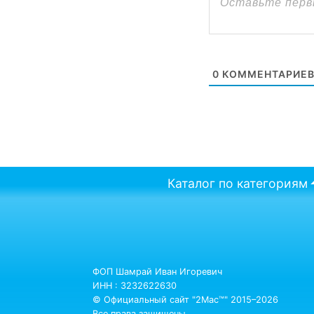
0
КОММЕНТАРИЕ
Каталог по категориям
ФОП Шамрай Иван Игоревич
ИНН : 3232622630
© Официальный сайт "2Mac™" 2015–2026
Все права защищены.