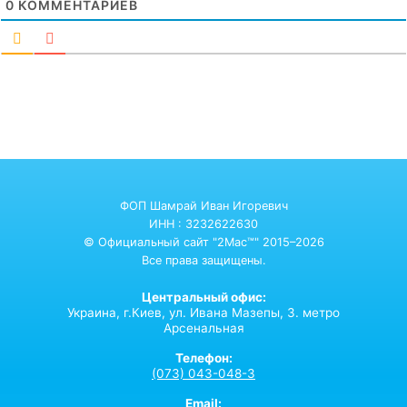
0
КОММЕНТАРИЕВ
ФОП Шамрай Иван Игоревич
ИНН : 3232622630
© Официальный сайт "2Mac™" 2015–2026
Все права защищены.
Центральный офис:
Украина,
г.Киев,
ул. Ивана Мазепы, 3. метро
Арсенальная
Телефон:
(073) 043-048-3
Email: