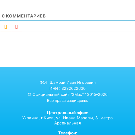
0
КОММЕНТАРИЕВ
ФОП Шамрай Иван Игоревич
ИНН : 3232622630
© Официальный сайт "2Mac™" 2015–2026
Все права защищены.
Центральный офис:
Украина,
г.Киев,
ул. Ивана Мазепы, 3. метро
Арсенальная
Телефон: