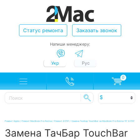
Статус ремонта
Заказать звонок
Напиши менеджеру:
Укр
Рус
0
Ремонт Apple
/
Ремонт MacBook Pro Retina
/
Ремонт A1707
/
Замена ТачБар TouchBar на MacBook Pro Retina 15" A1707
Замена ТачБар TouchBar