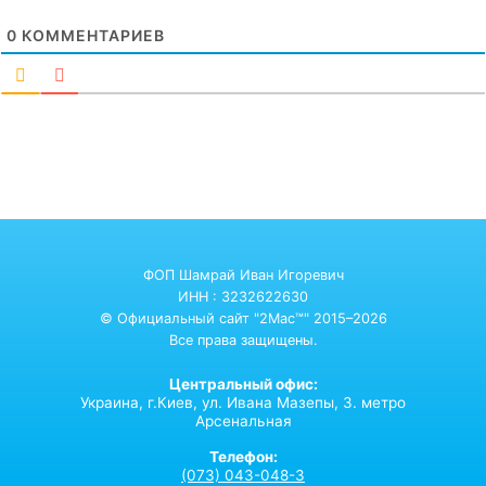
0
КОММЕНТАРИЕВ
ФОП Шамрай Иван Игоревич
ИНН : 3232622630
© Официальный сайт "2Mac™" 2015–2026
Все права защищены.
Центральный офис:
Украина,
г.Киев,
ул. Ивана Мазепы, 3. метро
Арсенальная
Телефон:
(073) 043-048-3