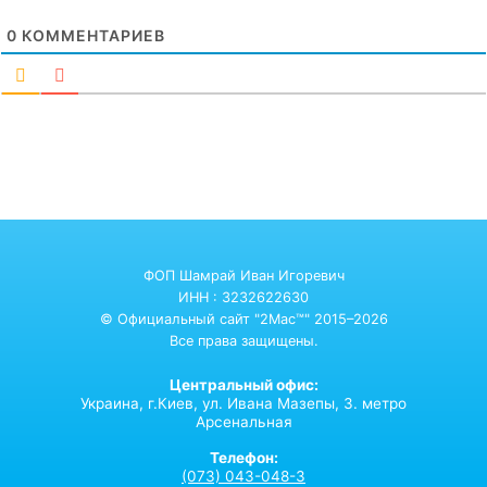
0
КОММЕНТАРИЕВ
ФОП Шамрай Иван Игоревич
ИНН : 3232622630
© Официальный сайт "2Mac™" 2015–2026
Все права защищены.
Центральный офис:
Украина,
г.Киев,
ул. Ивана Мазепы, 3. метро
Арсенальная
Телефон:
(073) 043-048-3